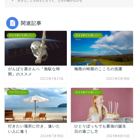
好きなことを好きと言うと、なぜか輪が広がる
関連記事
生きる歓びを感じたい
生きる歓びを感じたい
がんばり屋さんへ「無駄な時
梅雨の時期のこころの洗濯
間」のススメ
2022年1月21日
2022年5月18日
ワクワクしたい
生きる歓びを感じたい
行きたい場所に行き、逢いた
ひとりぼっちでも最強の誕生
い人に逢う
日の過ごし方
2024年7月18日
2023年8月14日