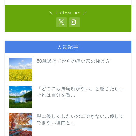
＼ Follow me ／
人気記事
50歳過ぎてからの痛い恋の抜け方
「どこにも居場所がない」と感じたら…
それは自分を置...
親に優しくしたいのにできない…優しく
できない理由と...