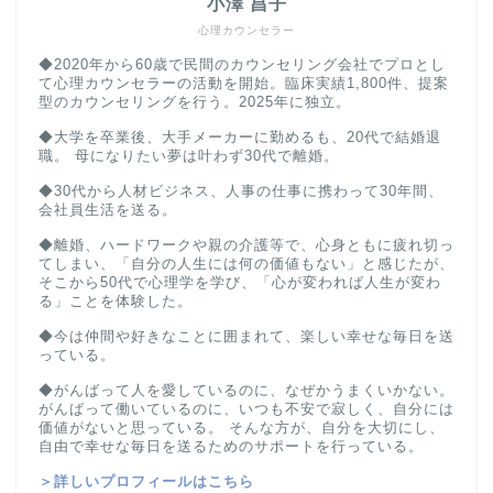
小澤 昌子
心理カウンセラー
◆2020年から60歳で民間のカウンセリング会社でプロとし
て心理カウンセラーの活動を開始。臨床実績1,800件、提案
型のカウンセリングを行う。2025年に独立。
◆大学を卒業後、大手メーカーに勤めるも、20代で結婚退
職。 母になりたい夢は叶わず30代で離婚。
◆30代から人材ビジネス、人事の仕事に携わって30年間、
会社員生活を送る。
◆離婚、ハードワークや親の介護等で、心身ともに疲れ切っ
てしまい、「自分の人生には何の価値もない」と感じたが、
そこから50代で心理学を学び、「心が変われば人生が変わ
る」ことを体験した。
◆今は仲間や好きなことに囲まれて、楽しい幸せな毎日を送
っている。
◆がんばって人を愛しているのに、なぜかうまくいかない。
がんばって働いているのに、いつも不安で寂しく、自分には
価値がないと思っている。 そんな方が、自分を大切にし、
自由で幸せな毎日を送るためのサポートを行っている。
＞詳しいプロフィールはこちら