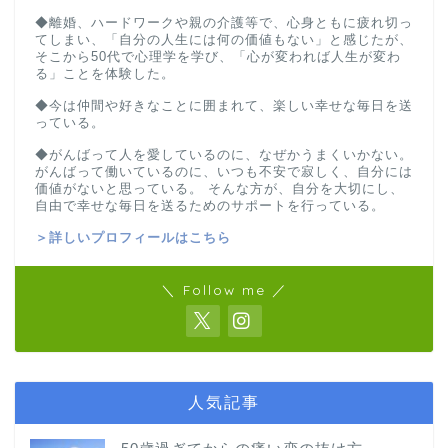
◆離婚、ハードワークや親の介護等で、心身ともに疲れ切っ
てしまい、「自分の人生には何の価値もない」と感じたが、
そこから50代で心理学を学び、「心が変われば人生が変わ
る」ことを体験した。
◆今は仲間や好きなことに囲まれて、楽しい幸せな毎日を送
っている。
◆がんばって人を愛しているのに、なぜかうまくいかない。
がんばって働いているのに、いつも不安で寂しく、自分には
価値がないと思っている。 そんな方が、自分を大切にし、
自由で幸せな毎日を送るためのサポートを行っている。
＞詳しいプロフィールはこちら
＼ Follow me ／
人気記事