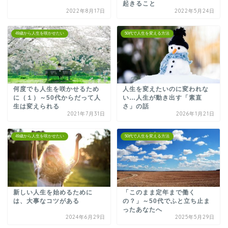
起きること
2022年8月17日
2022年5月24日
49歳から人生を咲かせたい
50代で人生を変える方法
何度でも人生を咲かせるため
人生を変えたいのに変われな
に（１）～50代からだって人
い…人生が動き出す「素直
生は変えられる
さ」の話
2021年7月31日
2026年1月21日
49歳から人生を咲かせたい
50代で人生を変える方法
新しい人生を始めるために
「このまま定年まで働く
は、大事なコツがある
の？」～50代でふと立ち止ま
ったあなたへ
2024年6月29日
2025年5月29日