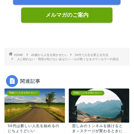
メルマガのご案内
HOME
49歳から人生を咲かせたい
50代で人生を変える方法
人に頼れない・弱音が吐けないあなたへ～心が軽くなるカウンセラーの視点
関連記事
49歳から人生を咲かせたい
49歳から人生を咲かせたい
50代は新しい人生を始めるの
悲しみのトンネルを抜けると
にちょうどいい
き～ステージが変わるときに