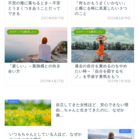
不安の海に落ちるとき～不安
「何もかもうまくいかない」
とうまくつきあうことだって
と感じる時に見直したい３つ
できる
のこと
2021年8月17日
2026年6月19日
ネガティブを解消したい
ネガティブを解消したい
「寂しい」～孤独感との向き
過去の自分を責めるのをやめ
合い方
たい時～「自分を罰するモ
ノ」を手放す勇気をもつ
2025年4月27日
2025年7月16日
自立してきた女性ほど、安心できない理
由…ちゃんと生きてきたのに、なぜか
満...
いつもちゃんとしている人ほど、なぜか