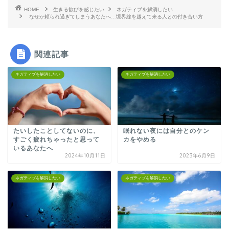
HOME
生きる歓びを感じたい
ネガティブを解消したい
なぜか頼られ過ぎてしまうあなたへ…境界線を越えて来る人との付き合い方
関連記事
ネガティブを解消したい
ネガティブを解消したい
たいしたことしてないのに、
眠れない夜には自分とのケン
すごく疲れちゃったと思って
カをやめる
いるあなたへ
2024年10月11日
2023年6月9日
ネガティブを解消したい
ネガティブを解消したい