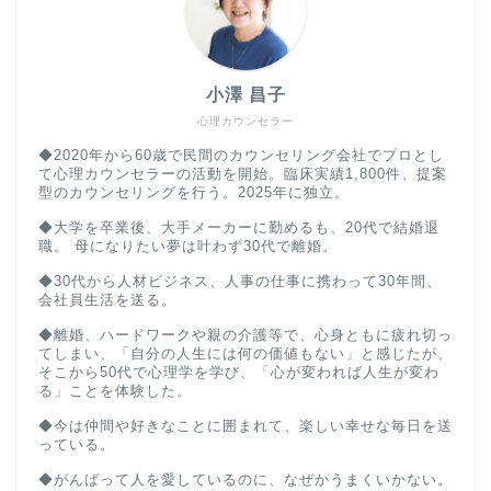
小澤 昌子
心理カウンセラー
◆2020年から60歳で民間のカウンセリング会社でプロとし
て心理カウンセラーの活動を開始。臨床実績1,800件、提案
型のカウンセリングを行う。2025年に独立。
◆大学を卒業後、大手メーカーに勤めるも、20代で結婚退
職。 母になりたい夢は叶わず30代で離婚。
◆30代から人材ビジネス、人事の仕事に携わって30年間、
会社員生活を送る。
◆離婚、ハードワークや親の介護等で、心身ともに疲れ切っ
てしまい、「自分の人生には何の価値もない」と感じたが、
そこから50代で心理学を学び、「心が変われば人生が変わ
る」ことを体験した。
◆今は仲間や好きなことに囲まれて、楽しい幸せな毎日を送
っている。
◆がんばって人を愛しているのに、なぜかうまくいかない。