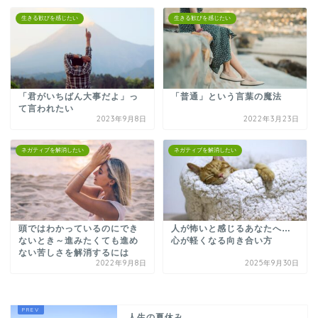
生きる歓びを感じたい
生きる歓びを感じたい
「君がいちばん大事だよ」っ
「普通」という言葉の魔法
て言われたい
2023年9月8日
2022年3月23日
ネガティブを解消したい
ネガティブを解消したい
頭ではわかっているのにでき
人が怖いと感じるあなたへ…
ないとき～進みたくても進め
心が軽くなる向き合い方
ない苦しさを解消するには
2022年9月8日
2025年9月30日
人生の夏休み