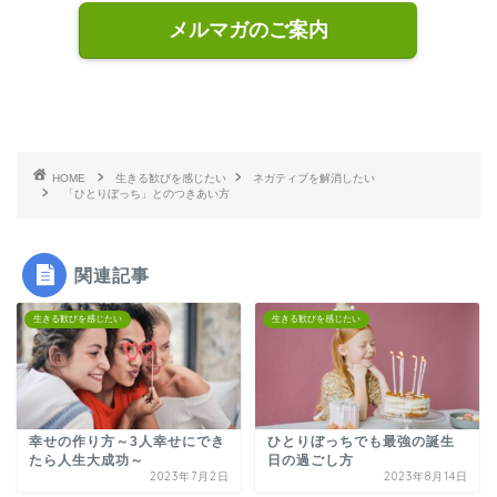
メルマガのご案内
HOME
生きる歓びを感じたい
ネガティブを解消したい
「ひとりぼっち」とのつきあい方
関連記事
生きる歓びを感じたい
生きる歓びを感じたい
幸せの作り方～3人幸せにでき
ひとりぼっちでも最強の誕生
たら人生大成功～
日の過ごし方
2023年7月2日
2023年8月14日