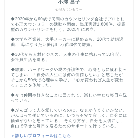
小澤 昌子
心理カウンセラー
◆2020年から60歳で民間のカウンセリング会社でプロとし
て心理カウンセラーの活動を開始。臨床実績1,800件、提案
型のカウンセリングを行う。2025年に独立。
◆大学を卒業後、大手メーカーに勤めるも、20代で結婚退
職。 母になりたい夢は叶わず30代で離婚。
◆30代から人材ビジネス、人事の仕事に携わって30年間、
会社員生活を送る。
◆離婚、ハードワークや親の介護等で、心身ともに疲れ切っ
てしまい、「自分の人生には何の価値もない」と感じたが、
そこから50代で心理学を学び、「心が変われば人生が変わ
る」ことを体験した。
◆今は仲間や好きなことに囲まれて、楽しい幸せな毎日を送
っている。
◆がんばって人を愛しているのに、なぜかうまくいかない。
がんばって働いているのに、いつも不安で寂しく、自分には
価値がないと思っている。 そんな方が、自分を大切にし、
自由で幸せな毎日を送るためのサポートを行っている。
＞詳しいプロフィールはこちら