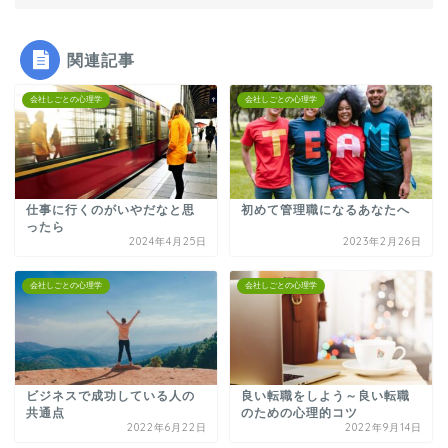
関連記事
会社しごとの心理学
会社しごとの心理学
仕事に行くのがいやだなと思
初めて管理職になるあなたへ
ったら
2024年4月25日
2023年2月26日
会社しごとの心理学
会社しごとの心理学
ビジネスで成功している人の
良い転職をしよう～良い転職
共通点
のための心理的コツ
2022年6月22日
2022年9月14日