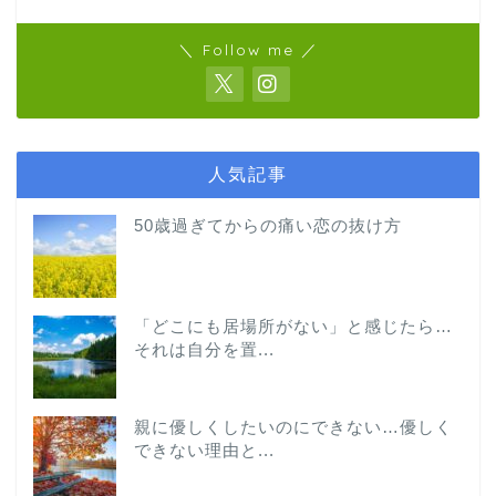
＼ Follow me ／
人気記事
50歳過ぎてからの痛い恋の抜け方
「どこにも居場所がない」と感じたら…
それは自分を置...
親に優しくしたいのにできない…優しく
できない理由と...