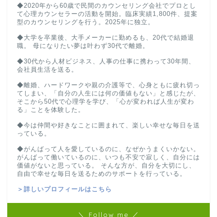
◆2020年から60歳で民間のカウンセリング会社でプロとし
て心理カウンセラーの活動を開始。臨床実績1,800件、提案
型のカウンセリングを行う。2025年に独立。
◆大学を卒業後、大手メーカーに勤めるも、20代で結婚退
職。 母になりたい夢は叶わず30代で離婚。
◆30代から人材ビジネス、人事の仕事に携わって30年間、
会社員生活を送る。
◆離婚、ハードワークや親の介護等で、心身ともに疲れ切っ
てしまい、「自分の人生には何の価値もない」と感じたが、
そこから50代で心理学を学び、「心が変われば人生が変わ
る」ことを体験した。
◆今は仲間や好きなことに囲まれて、楽しい幸せな毎日を送
っている。
◆がんばって人を愛しているのに、なぜかうまくいかない。
がんばって働いているのに、いつも不安で寂しく、自分には
価値がないと思っている。 そんな方が、自分を大切にし、
自由で幸せな毎日を送るためのサポートを行っている。
＞詳しいプロフィールはこちら
＼ Follow me ／