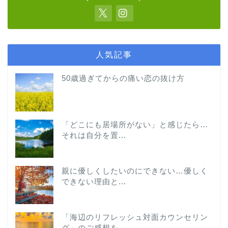
人気記事
50歳過ぎてからの痛い恋の抜け方
「どこにも居場所がない」と感じたら…
それは自分を置...
親に優しくしたいのにできない…優しく
できない理由と...
「海辺のリフレッシュ対面カウンセリン
グ」のご感想を...